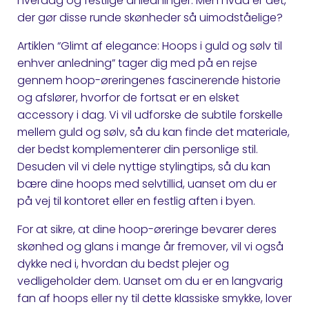
hverdag og festlige anledninger. Men hvad er det,
der gør disse runde skønheder så uimodståelige?
Artiklen “Glimt af elegance: Hoops i guld og sølv til
enhver anledning” tager dig med på en rejse
gennem hoop-øreringenes fascinerende historie
og afslører, hvorfor de fortsat er en elsket
accessory i dag. Vi vil udforske de subtile forskelle
mellem guld og sølv, så du kan finde det materiale,
der bedst komplementerer din personlige stil.
Desuden vil vi dele nyttige stylingtips, så du kan
bære dine hoops med selvtillid, uanset om du er
på vej til kontoret eller en festlig aften i byen.
For at sikre, at dine hoop-øreringe bevarer deres
skønhed og glans i mange år fremover, vil vi også
dykke ned i, hvordan du bedst plejer og
vedligeholder dem. Uanset om du er en langvarig
fan af hoops eller ny til dette klassiske smykke, lover