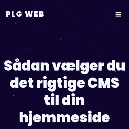
Videre
til
PLG WEB
indhold
Sådan vælger du
det rigtige CMS
til din
hjemmeside