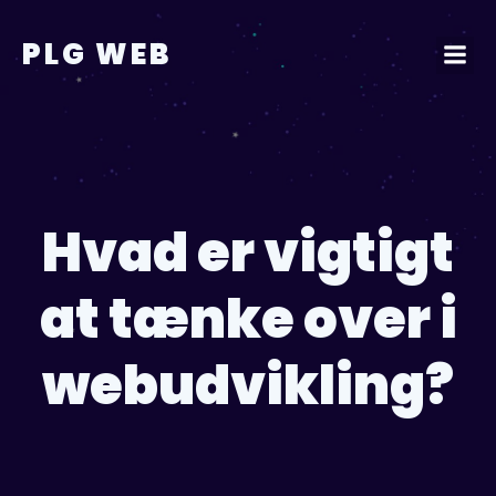
Videre
til
PLG WEB
indhold
Hvad er vigtigt
at tænke over i
webudvikling?