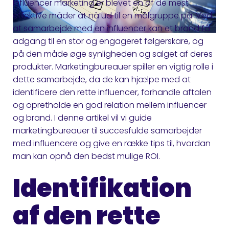
Influencer marketing er blevet en af de mest
effektive måder at nå ud til en målgruppe på. Ved
at samarbejde med en influencer kan et brand få
adgang til en stor og engageret følgerskare, og
på den måde øge synligheden og salget af deres
produkter. Marketingbureauer spiller en vigtig rolle i
dette samarbejde, da de kan hjælpe med at
identificere den rette influencer, forhandle aftalen
og opretholde en god relation mellem influencer
og brand. I denne artikel vil vi guide
marketingbureauer til succesfulde samarbejder
med influencere og give en række tips til, hvordan
man kan opnå den bedst mulige ROI.
Identifikation
af den rette