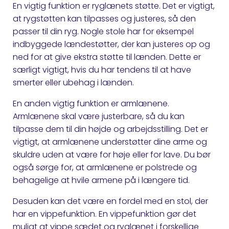
En vigtig funktion er ryglænets støtte. Det er vigtigt,
at rygstøtten kan tilpasses og justeres, så den
passer til din ryg. Nogle stole har for eksempel
indbyggede lændestøtter, der kan justeres op og
ned for at give ekstra støtte til lænden. Dette er
særligt vigtigt, hvis du har tendens til at have
smerter eller ubehag i lænden.
En anden vigtig funktion er armlænene.
Armlænene skal være justerbare, så du kan
tilpasse dem til din højde og arbejdsstilling. Det er
vigtigt, at armlænene understøtter dine arme og
skuldre uden at være for høje eller for lave. Du bør
også sørge for, at armlænene er polstrede og
behagelige at hvile armene på i længere tid.
Desuden kan det være en fordel med en stol, der
har en vippefunktion. En vippefunktion gør det
muligt at vippe sædet og ryglænet i forskellige